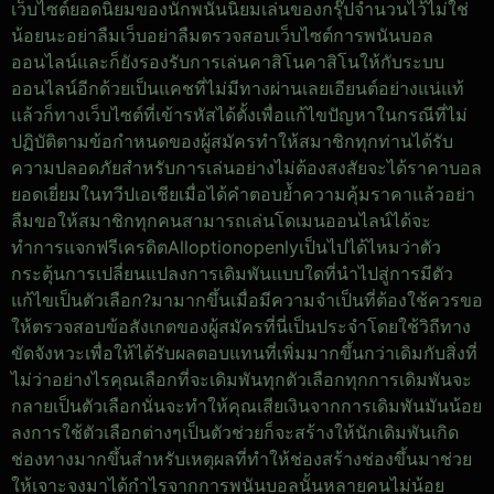
เว็บไซต์ยอดนิยมของนักพนันนิยมเล่นของกรุ๊ปจำนวนไว้ไม่ใช่
น้อยนะอย่าลืมเว็บอย่าลืมตรวจสอบเว็บไซต์การพนันบอล
ออนไลน์และก็ยังรองรับการเล่นคาสิโนคาสิโนให้กับระบบ
ออนไลน์อีกด้วยเป็นแคชที่ไม่มีทางผ่านเลยเอียนต์อย่างแน่แท้
แล้วก็ทางเว็บไซต์ที่เข้ารหัสได้ตั้งเพื่อแก้ไขปัญหาในกรณีที่ไม่
ปฏิบัติตามข้อกำหนดของผู้สมัครทำให้สมาชิกทุกท่านได้รับ
ความปลอดภัยสำหรับการเล่นอย่างไม่ต้องสงสัยจะได้ราคาบอล
ยอดเยี่ยมในทวีปเอเชียเมื่อได้คำตอบย้ำความคุ้มราคาแล้วอย่า
ลืมขอให้สมาชิกทุกคนสามารถเล่นโดเมนออนไลน์ได้จะ
ทำการแจกฟรีเครดิตAlloptionopenlyเป็นไปได้ไหมว่าตัว
กระตุ้นการเปลี่ยนแปลงการเดิมพันแบบใดที่นำไปสู่การมีตัว
แก้ไขเป็นตัวเลือก?มามากขึ้นเมื่อมีความจำเป็นที่ต้องใช้ควรขอ
ให้ตรวจสอบข้อสังเกตของผู้สมัครที่นี่เป็นประจำโดยใช้วิถีทาง
ขัดจังหวะเพื่อให้ได้รับผลตอบแทนที่เพิ่มมากขึ้นกว่าเดิมกับสิ่งที่
ไม่ว่าอย่างไรคุณเลือกที่จะเดิมพันทุกตัวเลือกทุกการเดิมพันจะ
กลายเป็นตัวเลือกนั่นจะทำให้คุณเสียเงินจากการเดิมพันมันน้อย
ลงการใช้ตัวเลือกต่างๆเป็นตัวช่วยก็จะสร้างให้นักเดิมพันเกิด
ช่องทางมากขึ้นสำหรับเหตุผลที่ทำให้ช่องสร้างช่องขึ้นมาช่วย
ให้เจาะจงมาได้กำไรจากการพนันบอลนั้นหลายคนไม่น้อย