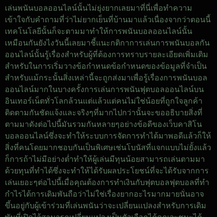
เล่นพนันบอลออนไลน์นั้นไม่ยุ่งยากเลยมาที่นี่เพื่อทำความ
เข้าใจกับคำถามที่ว่าไม่ยากเย็นที่บ้านมาแล้วเนื่องจากว่าตอนนี้
เทคโนโลยีนั้นก็จะตามมาทำให้การพนันบอลออนไลน์นั้น
เหมือนกันยังไงวันนี้เลยมาชี้แนะกติกาการเล่นการพนันบอลกัน
ออนไลน์นั้นรู้เรื่องสำหรับผู้ที่ต้องการทราบรายละเอียดเพิ่มเติม
สำหรับในการเริ่มวางข้อกำหนดข้อกำหนดของข้อมูลที่จำเป็น
สำหรับแม้กระนั้นสิ่งเหล่านี้จะถูกส่งมาเพื่อรู้เรื่องการพนันบอล
ออนไลน์มากในบางครั้งการเล่นการพนันฟุตบอลออนไลน์บน
อินเทอร์เน็ตทั่วโลกล้วนแต่แล้วแต่คนไม่ใช่น้อยที่ถูกใจลูกค้า
ติดตามกันชัดแจ้งและจริงๆที่มากไปกว่านั้นจะขออธิบายสิ่งที่
ตามมาดังต่อไปนี้มันรวมกันหลายๆอย่างข้อดีของเว็บคาสิโน
บอลออนไลน์ซึ่งจะทำให้ระบบการจัดการทำได้มาพอดีแล้วก็ให้
สิ่งที่คนโดยมากชอบกันเป็นพิเศษเช่นโบนัสที่แจกแบบไม่ยั้งแล้ว
ก็การถ้าไม่มีอย่างต่ำทำให้ผู้เล่นมีทุนน้อยสามารถเล่นตามมา
ด้วยทุนที่ทำได้ซึ่งจะทำให้ได้รับผลประโยชน์ที่จะได้รับจากการ
เล่นเยอะๆต่อไปนี้เมื่อคุณต้องการทำเงินกับฟุตบอลฟุตบอลที่ทำ
กำไรได้การเดิมพันถือว่าไม่ใช่เรื่องยากอะไรมากมายนั่นอาจ
ขึ้นอยู่กับผู้เข้าร่วมที่เล่นพนันว่าจะเปลี่ยนแปลงสำหรับการเดิม
พันที่เปิดไว้สามารถเปลี่ยนแปลงเป็นตัวเลือกได้คุณจะชนะได้