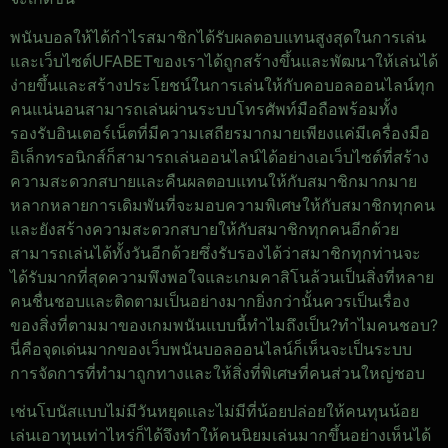
พนันบอลให้ได้กำไรสมาชิกได้รับผลตอบแทนสูงสุดในการเล่น
และเว็บไซต์UFABETของเราได้ถูกสร้างขึ้นและพัฒนาให้เล่นได้
ง่ายขึ้นและสร้างประโยชน์ในการเล่นให้กับคอบอลออนไลน์ทุก
คนแน่นอนสามารถเล่นผ่านระบบโทรศัพท์มือถือพร้อมทั้ง
รองรับอินเตอร์เน็ตที่มีความเสถียรมากมายเพียงแค่มีเครื่องมือ
อิเล็กทรอนิกส์ก็สามารถเล่นออนไลน์ได้อย่างเอเว็บไซต์ที่สร้าง
ความสะดวกสบายและคืนผลตอบแทนให้กับสมาชิกมากมาย
หลากหลายการเดิมพันที่จะมอบความพิเศษให้กับสมาชิกทุกคน
และยังสร้างความสะดวกสบายให้กับสมาชิกทุกคนอีกด้วย
สามารถเล่นได้ทั้งวันอีกด้วยซึ่งรับรองได้ว่าสมาชิกทุกท่านจะ
ได้รับมากที่สุดความพึงพอใจและเกมคาสิโนล้วนเป็นสิ่งที่หลาย
คนชื่นชอบและติดตามเป็นอย่างมากยิ่งกว่านั้นควรเป็นเรื่อง
ของสิ่งที่ตามมาของเกมพนันแบบนี้ทำไมถึงเป็น?ทำไมคนชอบ?
นี่คือจุดเด่นมากของเว็บพนันบอลออนไลน์ก็เห็นจะเป็นระบบ
การจัดการที่ทำมาถูกทางและให้สิ่งที่พิเศษที่คนส่วนใหญ่ชอบ
เช่นโบนัสแบบไม่มีวันหยุดและไม่มีที่น้อยปล่อยให้คนทุนน้อย
เล่นเอาทุนเท่าไหร่ก็ได้จึงทำให้คนนิยมเล่นมากขึ้นอย่างเห็นได้