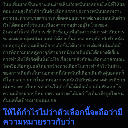
ใหม่เพิ่มมากขึ้นเพราะเล่นง่ายเห็นเว็บพนันบอลออนไลน์ที่ให้ผล
ตอบแทนสูงถือได้ว่าเป็นตัวเลือกแรกๆของการพนันบอลเพราะ
ความสะดวกสบายสามารถเช็คผลบอลราคาต่อรองถอนเงินฝาก
เงินได้ตลอดทั้งวันและเนื่องจากทุกอย่างอยู่ในโลกของ
อินเทอร์เน็ตทำให้การเข้าถึงข้อมูลเพื่อวิเคราะห์การดำเนินการ
ของแต่ละกลุ่มพนันบอลทำได้ง่ายขึ้นด้วยสาเหตุที่สำนักรับพนัน
บอลทุกคู่มีความเสี่ยงที่อาจเกิดขึ้นได้หากการเดิมพันนั้นเกิดมี
การติดตามบอลคู่ต่างๆก็สามารถนำมาเดิมพันได้อย่างดีเยี่ยม
การทำเงินให้เกิดขึ้นนั้นไม่ใช่เรื่องยากสังกัดจะเลือกเอาลักษณะ
ใดหรือเลือกคู่บอลใดมาสร้างทางเลือกในการทำกำไรในส่วน
ของการเดิมพันนั้นๆนอกจากนี้นักพนันที่เลือกเดิมพันคู่บอลสดก็
มีโอกาสมากกว่าในส่วนของการพนันไปกับช่องทางต่างๆที่ช่วย
เพิ่มช่องทางในการทำเงินให้เกิดขึ้นได้เมื่อเลือกเดิมพันแบบไร้
ความเสี่ยงมากๆก็หมายความว่าจะได้ผลกำไรที่น่าดึงดูดใจเช่น
กันแค่ตั้งเป้าหมายพนันบอล
ให้ได้กำไรไม่ว่าตัวเลือกนี้จะถือว่ามี
ความหมายราวกับว่า