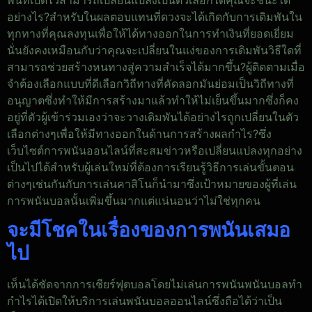
อย่างไร?สำหรับในผลตอบแทนที่ดวงจะได้เกิดกับการเดิมพันใน
ทุกทางที่คุณลงทุนเพื่อให้ได้ทางออกในการทำเงินที่ยอดเยี่ยม
นั่นยังคงเหมือนกับว่าคุณจะเปลี่ยนในแง่ของการเดิมพันวิธีใดที่
สามารถช่วยสร้างหนทางสู่ความสำเร็จได้มากขึ้น?ผู้ติดตามเมื่อ
จำต้องเลือกแบบที่ดีเลือกวิถีทางที่คัดลอกมันย่อมเป็นวิถีทางที่
อนุญาตซึ่งทำให้มีการสร้างมาแล้วทำให้ไม่เย็นขึ้นมากซึ่งก็คง
อยู่ที่ตัวผู้เข้าร่วมเองว่าจะวางเดิมพันได้อย่างไรถูกเปลี่ยนในตัว
เลือกต่างๆเพื่อให้มีทางออกในด้านการสร้างผลกำไร?ซึ่ง
เว็บไซต์การพนันออนไลน์ที่สะสมข่าวหรือเปลี่ยนแปลงทุกอย่าง
เป็นไปได้สำหรับผู้เล่นใหม่ที่ต้องการเรียนรู้วิธีการเล่นขั้นตอน
ต่างๆเช่นกันกับการเล่นคาสิโนก็นำมาซึ่งเป้าหมายของผู้ที่เล่น
การพนันบอลนั้นเพิ่มขึ้นมากแต่แน่นอนว่าไม่ใช่ทุกคน
จะมีโชคในเรื่องของการพนันเสมอ
ไป
เห็นได้ชัดจากการเชียร์ฟุตบอลโดยไม่เล่นการพนันพนันบอลทำ
กำไรได้เปิดให้บริการเล่นพนันบอลออนไลน์ซึ่งถือได้ว่าเป็น