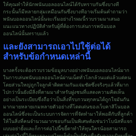
ให้คุณทำให้นักพนันบอลออนไลน์ได้รับทราบกันซึ่งบางที
กระนั้นก็มีหลายกลุ่มเหมือนกันซึ่งบางทีอาจเริ่มต้นคำถามว่า
พนันบอลออนไลน์นั้นจะเริ่มอย่างไรผมนี้รวบรวมมาเสนอ
แนะแนวทางปฏิบัติสำหรับผู้ที่ต้องการเล่นการพนันบอล
ออนไลน์นั้นทราบแล้ว
และยังสามารถเอาไปใช้ต่อได้
สำหรับข้อกำหนดเหล่านี้
บางครั้งจะต้องรวบรวมข้อมูลบางอย่างพนันบอลออนไลน์มาก
ในการเล่นพนันบอลออนไลน์ผ่านเน็ตทั่วโลกล้วนแต่แล้วแต่คน
โดยส่วนใหญ่ถูกใจลูกค้าติดตามกันแจ่มชัดซึ่งจริงๆแล้วที่มาก
ไปกว่านั้นยังมีสิ่งที่ตามมาสำหรับฝูงชนที่แสดงความคิดเห็น
อย่างเป็นระเบียบซึ่งถือว่าเป็นสิ่งที่รบกวนทุกคนได้ถูกใจมันกัน
มากมายหลายเกมหลายตัวอย่างที่โดดเด่นของเว็บคาสิโนบอล
ออนไลน์ซึ่งจะเป็นระบบการจัดการที่จัดทำมาให้พอดีกับที่ลูกค้า
ให้ในสิ่งที่คนจำนวนมากชอบกันเป็นพิเศษดังเช่นว่าโบนัสที่แจก
แบบอย่ายั้งและก็การต่อไปนี้ขยี้ตาทำให้ทุนใครน้อยสามารถ
เล่นต่อไปนี้ได้ทุนเยอะแค่ไหนก็ทำเป็นผู้รับเพื่อรับความนิยมที่จะ