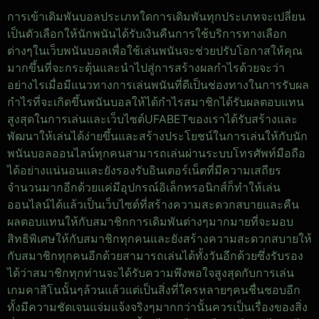
การเข้าเดิมพันบอลประเภทใดการเดิมพันทุกประเภทจะเปลี่ยน
เป็นตัวเลือกให้นักพนันได้รับเงินคืนการใช้บริการทางเลือก
ต่างๆในเว็บพนันบอลเพื่อใช้เล่นพนันจะช่วยปรับโอกาสให้คุณ
มากขึ้นที่จะกระตุ้นและนำไปสู่การสร้างผลกำไรด้วยจะว่า
อย่างไรเมื่อมีแนวทางการเล่นพนันที่ดีเป็นช่องทางในการรับผล
กำไรที่จะเกิดขึ้นพนันบอลให้ได้กำไรสมาชิกได้รับผลตอบแทน
สูงสุดในการเล่นและเว็บไซต์UFABETของเราได้รับสร้างและ
พัฒนาให้เล่นได้ง่ายขึ้นและสร้างประโยชน์ในการเล่นให้กับนัก
พนันบอลออนไลน์ทุกคนสามารถเล่นผ่านระบบโทรศัพท์มือถือ
ได้อย่างแน่นอนและยังรองรับอินเตอร์เน็ตที่มีความเสถียร
จำนวนมากอีกด้วยแค่มีอุปกรณ์อิเล็กทรอนิกส์ก็ทำให้เล่น
ออนไลน์ได้แล้วเป็นเว็บไซต์ที่สร้างความสะดวกสบายและคืน
ผลตอบแทนให้กับสมาชิกการเดิมพันต่างๆมากมายที่จะมอบ
สิทธิพิเศษให้กับสมาชิกทุกคนและยังสร้างความสะดวกสบายให้
กับสมาชิกทุกคนอีกด้วยสามารถเล่นได้ทั้งวันอีกด้วยซึ่งรับรอง
ได้ว่าสมาชิกทุกท่านจะได้รับความพึงพอใจสูงสุดกับการเล่น
เกมคาสิโนนั้นๆล้วนแล้วแต่เป็นสิ่งที่ใครหลายๆคนชื่นชอบอีก
ทั้งมีความชัดเจนแจ่มแจ้งจริงๆมากกว่านั้นควรเป็นเรื่องของสิ่ง