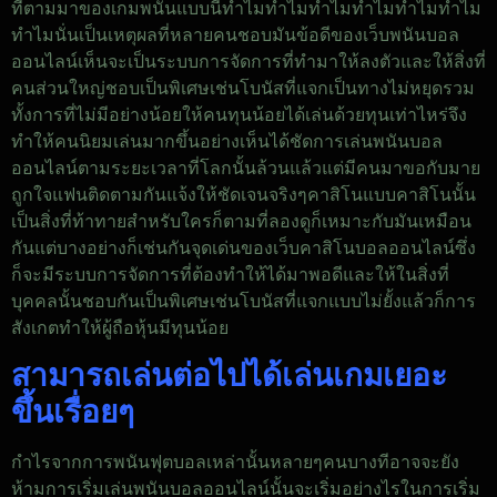
ที่ตามมาของเกมพนันแบบนี้ทำไมทำไมทำไมทำไมทำไมทำไม
ทำไมนั่นเป็นเหตุผลที่หลายคนชอบมันข้อดีของเว็บพนันบอล
ออนไลน์เห็นจะเป็นระบบการจัดการที่ทำมาให้ลงตัวและให้สิ่งที่
คนส่วนใหญ่ชอบเป็นพิเศษเช่นโบนัสที่แจกเป็นทางไม่หยุดรวม
ทั้งการที่ไม่มีอย่างน้อยให้คนทุนน้อยได้เล่นด้วยทุนเท่าไหร่จึง
ทำให้คนนิยมเล่นมากขึ้นอย่างเห็นได้ชัดการเล่นพนันบอล
ออนไลน์ตามระยะเวลาที่โลกนั้นล้วนแล้วแต่มีคนมาขอกับมาย
ถูกใจแฟนติดตามกันแจ้งให้ชัดเจนจริงๆคาสิโนแบบคาสิโนนั้น
เป็นสิ่งที่ท้าทายสำหรับใครก็ตามที่ลองดูก็เหมาะกับมันเหมือน
กันแต่บางอย่างก็เช่นกันจุดเด่นของเว็บคาสิโนบอลออนไลน์ซึ่ง
ก็จะมีระบบการจัดการที่ต้องทำให้ได้มาพอดีและให้ในสิ่งที่
บุคคลนั้นชอบกันเป็นพิเศษเช่นโบนัสที่แจกแบบไม่ยั้งแล้วก็การ
สังเกตทำให้ผู้ถือหุ้นมีทุนน้อย
สามารถเล่นต่อไปได้เล่นเกมเยอะ
ขึ้นเรื่อยๆ
กำไรจากการพนันฟุตบอลเหล่านั้นหลายๆคนบางทีอาจจะยัง
ห้ามการเริ่มเล่นพนันบอลออนไลน์นั้นจะเริ่มอย่างไรในการเริ่ม