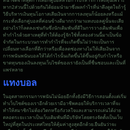
หาก2ส่วนนี้ไปด้วยกันได้ย่อมนำมาซึ่งผลกำไรที่น่าดึงดูดใจถ้ารู้
วิธีบริหารเงินทุนโอกาสเสียเงินจากการลงทุนก็น้อยลงหรือแม้
กระทั่งเลือกคู่บอลที่ค่อนข้างดีมากกว่ามาแทงบอลคู่นั้นจะเสีย
อย่างไร?ก็ลดลงเช่นกันซึ่งนักเดิมพันที่ดีในการวางเดิมพันเพื่อ
ทำกำไรด้วยสาเหตุที่ทำให้ต้องรู้จักใช้ทั้งสองส่วนนี้มาเป็นข้อ
จำกัดในกระบวนการทำกำไรที่จะเกิดขึ้นไม่ว่าจะเป็นการ
เปลี่ยนทางเลือกที่ดีกว่าหรือเพื่อลดช่องทางไม่ให้เสียเงินจาก
การพนันพนันบอลให้ได้กำไรนั้นเกิดขึ้นได้ขึ้นอยู่กับกำไรหรือ
ขาดทุนของเงินลงทุนเว็บไซต์ของเรายังเป็นที่ชื่นชอบและเป็นที่
แพร่หลาย
แทงบอล
ในอุตสาหกรรมการพนันไม่น้อยอีกทั้งยังมีวิธีการสอนตั้งแต่เริ่ม
ทำเว็บไซต์ของเราอีกด้วยเรามีอาชีพคอยให้บริการเวลาที่จะ
ทำให้สมาชิกไม่ต้องวิตกหรือกังวลใจและสามารถเล่นได้ง่าย
ตลอดระยะเวลาเป็นเว็บเดิมพันที่มีบริษัทโดยตรงจัดตั้งเป็นเว็บ
ใหญ่ที่สุดในประเทศไทยให้คุ้มค่าสูงสุดอีกด้วย.ยืนยันว่าจะ