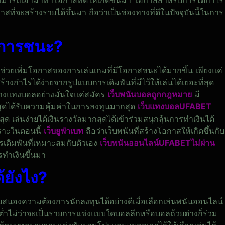
ี่จะสร้างรายได้ขึ้นมา ถือว่าเป็นช่องทางที่ดีในปัจจุบันนี้ในการ
นการชนะ?
จช่วยเพิ่มโอกาสของการเล่นเกมที่มีโอกาสชนะได้มากขึ้น เพียงแค่
กำไรได้ง่ายจากรูปแบบการเดิมพันที่มีไว้ให้เล่นได้เยอะที่สุด
างแทงบอลอย่างมั่นใจแค่สมัคร
เว็บพนันบอลถูกกฎหมาย
มี
ดได้รับความคุ้มค่าในการลงทุนมากสุด
เว็บแทงบอลUFABET
 เล่นง่ายได้เงินรางวัลมากสุดได้เข้าร่วมสนุกลุ้นการทำเงินได้
พราะในตอนนี้
เว็บยูฟ่าเบท
ถือว่าเว็บพนันที่สร้างโอกาสให้เกิดขึ้นกับ
ารเดิมพันที่เหมาะสมกับตัวเอง
เว็บพนันออนไลน์UFABETไม่ผ่าน
รทำเงินขึ้นมา
้ยังไง?
อบสนองความต้องการนักลงทุนได้อย่างดีเมื่อเลือกเล่นพนันออนไลน์
้นต่ำไม่ว่าจะเป็นรายการแข่งแบบใดบอลลีกหรือบอลถ้วยต่างก็ร่วม