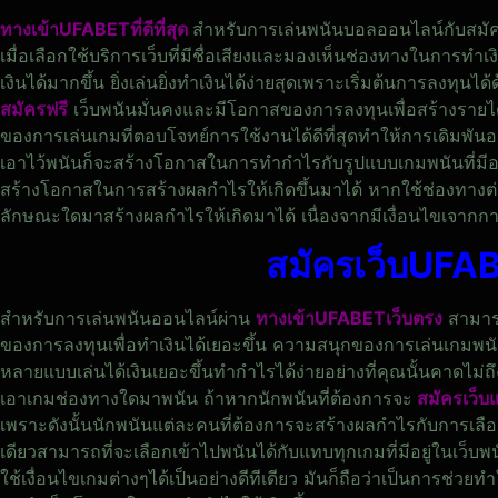
ทางเข้าUFABETที่ดีที่สุด
สำหรับการเล่นพนันบอลออนไลน์กับสม
เมื่อเลือกใช้บริการเว็บที่มีชื่อเสียงและมองเห็นช่องทางในการทำเงิน
เงินได้มากขึ้น ยิ่งเล่นยิ่งทำเงินได้ง่ายสุดเพราะเริ่มต้นการลงทุนได้
สมัครฟรี
เว็บพนันมั่นคงและมีโอกาสของการลงทุนเพื่อสร้างรายได้
ของการเล่นเกมที่ตอบโจทย์การใช้งานได้ดีที่สุดทำให้การเดิมพันออ
เอาไว้พนันก็จะสร้างโอกาสในการทำกำไรกับรูปแบบเกมพนันที่มีอยู่ใน
สร้างโอกาสในการสร้างผลกำไรให้เกิดขึ้นมาได้
หากใช้ช่องทางต่าง
ลักษณะใดมาสร้างผลกำไรให้เกิดมาได้ เนื่องจากมีเงื่อนไขเจาก
สมัครเว็บUFABE
สำหรับการเล่นพนันออนไลน์ผ่าน
ทางเข้า
UFABETเว็บตรง
สามารถ
ของการลงทุนเพื่อทำเงินได้เยอะขึ้น ความสนุกของการเล่นเกมพนั
หลายแบบเล่นได้เงินเยอะขึ้นทำกำไรได้ง่ายอย่างที่คุณนั้นคาดไม่
เอาเกมช่องทางใดมาพนัน ถ้าหากนักพนันที่ต้องการจะ
สมัครเว็บแท
เพราะดังนั้นนักพนันแต่ละคนที่ต้องการจะสร้างผลกำไรกับการเลือ
เดียวสามารถที่จะเลือกเข้าไปพนันได้กับแทบทุกเกมที่มีอยู่ในเว็บพ
ใช้เงื่อนไขเกมต่างๆได้เป็นอย่างดีทีเดียว มันก็ถือว่าเป็นการช่