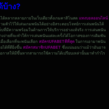
้บ้าง?
นได้หลากหลายภายในเว็บเดียวทั้งเกมคาสิโนสด
แทงบอลออนไลน์
่รวมตัวไว้ให้เล่นเกมพนันได้อย่างอิสระตอบโจทย์การเล่นพนันได้
ว็บที่มีความพร้อมในด้านการให้บริการอย่างแท้จริง การเล่นพนัน
างง่ายที่จะทำให้การเล่นพนันแต่ละครั้งได้โอกาสของการเดิมพัน
นเมื่อเลือกที่จะพนันเลือก
สมัครUFABETดีที่สุด
ในการเอามาพนัน
้ที่ดียิ่งขึ้น
สมัครสมาชิกUFABET
ซึ่งแน่นอนว่าแม้ว่ามันอาจ
างโอกาสให้มีขึ้นหากสามารถใช้ความได้เปรียบเหล่านั้นมาทำกำไร