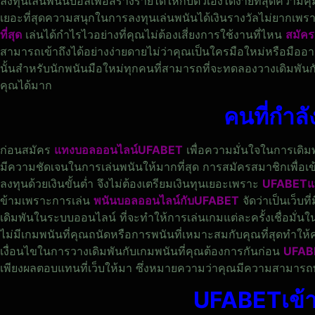
ลงทุนเล่นพนันบอลเพื่อสร้างรายได้ให้กับตัวเองได้ง่ายที่สุดความ
เยอะที่สุดความสนุกในการลงทุนเล่นพนันได้เงินรางวัลไม่ยากเพร
ที่สุด
เล่นได้กำไรไวอย่างที่คุณไม่ต้องเสี่ยงการใช้งานที่ไหน
สมัคร
สามารถเข้าถึงได้อย่างง่ายดายไม่ว่าคุณเป็นใครมือใหม่หรือมืออ
นั้นสำหรับนักพนันมือใหม่ทุกคนที่สามารถที่จะทดลองวางเดิมพันกับ
คุณได้มาก
คนที่กำล
ก่อนสมัคร
แทงบอลออนไลน์UFABET
เพื่อความมั่นใจในการเดิมพ
มีความชัดเจนในการเล่นพนันให้มากที่สุด การสมัครสมาชิกเพื่อเข้
ลงทุนด้วยเงินขั้นต่ำ จึงไม่ต้องเตรียมเงินทุนเยอะเพราะ
UFABETแทง
ข้ามเพราะการเล่น
พนันบอลออนไลน์กับUFABET
จัดว่าเป็นเว็บท
เดิมพันในระบบออนไลน์ ที่จะทำให้การเล่นเกมแต่ละครั้งเชื่อมั
ไม่มีเกมพนันที่คุณถนัดหรือการพนันที่เหมาะสมกับคุณที่สุดทำให้
เงื่อนไขในการวางเดิมพันกับเกมพนันที่คุณต้องการกันก่อน
UFABE
เพียงผลตอบแทนที่เว็บให้มา ซึ่งหมายความว่าคุณมีความสามารถพอที
UFABETเข้าส