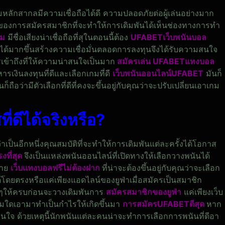
มหลักสากลมีความเชื่อถือได้ดี ความปลอดภัยต่อผู้เล่นอย่างมาก
องการสมัครสมาชิกที่จะทำให้การเดิมพันได้เห็นช่องทางการทำ
ยม
มีชื่อเสียงน่าเชื่อถือที่สุในตอนนี้ต้อง
UFABET
เว็บพนันบอล
นได้มากขึ้นสร้างความเชื่อมั่นตลอดการลงทุนจึงได้รับความสนใจ
เข้าถึงที่ให้ความน่าสนใจเป็นมาก
สมัครเล่น
UFABET
แทงบอล
รเงินลงทุนที่ดีและเลือกเกมที่ดี
เว็บพนันออนไลน์UFABET
มันก็
ถือว่ามีตัวเลือกที่ดีที่คงจะขึ้นอยู่กับคุณว่าจะปรับเปลี่ยนเอาเกม
่ดีได้จริงหรือ?
็นอีกหนึ่งคุณสมบัติที่จะทำให้การเดิมพันแต่ละครั้งได้โอกาส
ที่สุด
จึงเป็นแหล่งพนันออนไลน์ที่เปิดทางให้เลือกวางพนันได้
่าย
เว็บแทงบอลฟรีไม่ต้องฝาก
ที่น่าจะต้องขึ้นอยู่กับคุณว่าจะเลือก
้โดยตรงหรือแค่เพียงแอดไลน์ของยูฟ่าเมื่อสมัครเป็นสมาชิก
งๆให้ครบก่อนจะวางเดิมพัน
การ
สมัครสมาชิกของยูฟ่า
แค่เพียงเว็บ
้เกมใดเอามาทำเป็นกำไรให้เกิดขึ้นมา
การสมัครUFABETดีสุด
หาก
าสนใจ ด้วยเหตุนี้นักพนันแต่ละคนน่าจะทำการเลือกการพนันที่ดีอา