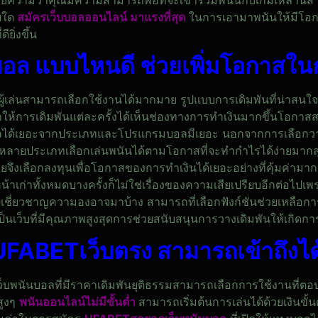
บใด
สมัครเว็บบอลออนไลน์ มาแรงที่สุด
ในการเอามาพนันให้มีโอกาสท
ยิ่งขึ้น
บอล แบบไหนดี ช่วยเพิ่มโอกาสใ
ี่ผู้เล่นสามารถเลือกใช้งานได้มากมาย รูปแบบการเดิมพันที่น่าสนใ
การเดิมพันแต่ละครั้งได้เห็นช่องทางการทำเงินมากขึ้นโอกาสสร้าง
งวัลได้เยอะจากประเภทและโปรแกรมบอลมีเยอะ นอกจากการเลือกว
ายประเภทเลือกเล่นพนันได้ตามโอกาสที่จะทำกำไรได้ง่ายมากสุ
ึงเลือกลงทุนเพื่อโอกาสของการทำเงินได้เยอะอย่างที่คุ้มค่ามากสุด
น้าเก่าทั้งหมดบางครั้งก็ไม่ใช่เรื่องของความเสียเปรียบอีกต่อไปเ
นผู้เชี่ยวชาญความองอาจมาบ้าง สามารถที่เลือกฟังก์ชันช่วยเหลือก
เป็นเว็บที่มีคุณภาพสูงสุดการช่วยสนับสนุนการวางเดิมพันให้เกิดกา
FABETเว็บตรง สามารถเข้าถึงได
เว็บพนันบอลที่มีราคาเดิมพันยุติธรรมสามารถเลือกการใช้งานที่ต
สูงๆ
พนันออนไลน์ไม่มีขั้นต่ำ
สามารถเริ่มต้นการเล่นได้ด้วยเงินขั